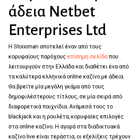
άδεια Netbet
Enterprises Ltd
Η Stoiximan αποτελεί έναν από τους
κορυφαίους παρόχους
επίσημη σελίδα
που
λειτουργούν στην Ελλάδα και διαθέτει ένα από
τα καλύτερα ελληνικά online καζίνο με άδεια.
Θα βρείτε μία μεγάλη γκάμα από τους
δημοφιλέστερους τίτλους, σε μία σειρά από
διαφορετικά παιχνίδια. Ανάμεσά τους το
blackjack και η ρουλέτα, κορυφαίες επιλογές
στα online καζίνο. Η αγορά στα διαδικτυακά
καζίνο live είναι τεράστια, οι εξελίξεις τρέχουν