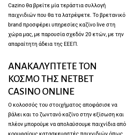
Cazino θα βρείτε μία τεράστια συλλογή
παιχνιδιών που θα τα λατρέψετε. To βρετανικό
brand προσφέρει υπηρεσίες καζίνο live στη
χώρα μας, με παρουσία σχεδόν 20 ετών, με την
απαραίτητη άδεια της ΕΕΕΠ.
ΑΝΑΚΑΛΥΠΤΕΤΕ ΤΟΝ
ΚΟΣΜΟ ΤΗΣ NETBET
CASINO ONLINE
Ο κολοσσός του στοιχήματος αποφάσισε να
βάλει και το ζωντανό καζίνο στην εξίσωση και
πλέον μπορούμε να απολαύσουμε παιχνίδια από
κορυφαίους κατασκευαστές παιχνιδιών όπως