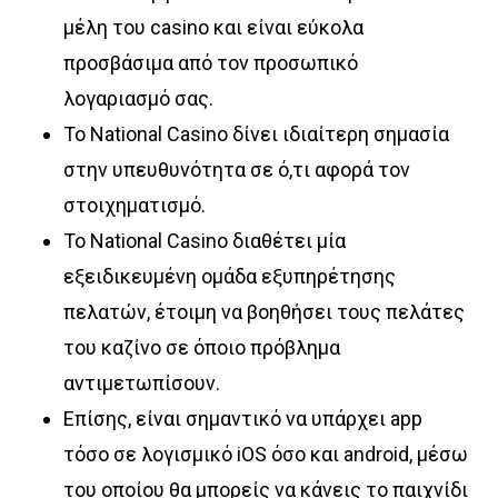
μέλη του casino και είναι εύκολα
προσβάσιμα από τον προσωπικό
λογαριασμό σας.
Το National Casino δίνει ιδιαίτερη σημασία
στην υπευθυνότητα σε ό,τι αφορά τον
στοιχηματισμό.
Το National Casino διαθέτει μία
εξειδικευμένη ομάδα εξυπηρέτησης
πελατών, έτοιμη να βοηθήσει τους πελάτες
του καζίνο σε όποιο πρόβλημα
αντιμετωπίσουν.
Επίσης, είναι σημαντικό να υπάρχει app
τόσο σε λογισμικό iOS όσο και android, μέσω
του οποίου θα μπορείς να κάνεις το παιχνίδι