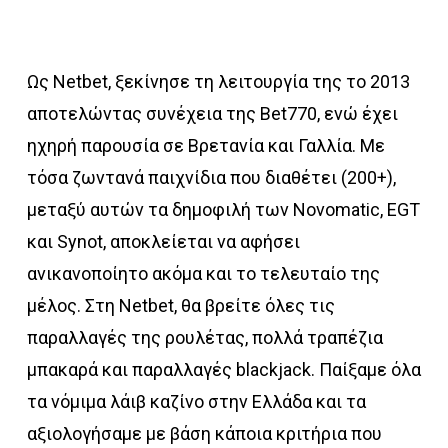
Ως Netbet, ξεκίνησε τη λειτουργία της το 2013
αποτελώντας συνέχεια της Bet770, ενώ έχει
ηχηρή παρουσία σε Βρετανία και Γαλλία. Mε
τόσα ζωντανά παιχνίδια που διαθέτει (200+),
μεταξύ αυτών τα δημοφιλή των Novomatic, EGT
και Synot, αποκλείεται να αφήσει
ανικανοποίητο ακόμα και το τελευταίο της
μέλος. Στη Netbet, θα βρείτε όλες τις
παραλλαγές της ρουλέτας, πολλά τραπέζια
μπακαρά και παραλλαγές blackjack. Παίξαμε όλα
τα νόμιμα λάιβ καζίνο στην Ελλάδα και τα
αξιολογήσαμε με βάση κάποια κριτήρια που