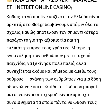
ΠΟΙΑ ΕΙΝΑΙ ΤΑ ΠΛΕΟΝΕΚΤΗΜΑΤΑ ΣΑΣ
ΣΤΗ NETBET ONLINE CASINO;
Καθώς τα νόμιμα live καζίνο στην Ελλάδα είναι
αρκετά, στο Slot.gr λαμβάνουμε υπόψιν όλα τα
σχόλια, καθώς αποτελούν τον σημαντικότερο
παράγοντα για την αξιοπιστία και τη
φιλικότητα προς τους χρήστες. Μπορεί η
ενασχόληση των ανθρώπων με τα τυχερά
παιχνίδια, να ξεκίνησε πολύ παλιά, αλλά
συνεχίζεται ακόμα και σήμερα με αμείωτους
ρυθμούς. Η ανάγκη των ανθρώπων για μία δόση
αδρεναλίνης και η ελπίδα ότι “σήμερα μπορεί
αυτοί να είναι οι τυχεροί”, είναι κυρίαρχα
συναισθήματα τα οποία πάντα θα ωθούν τους