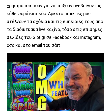
χρησιμοποιήσουν για να παίξουν ανεβαίνοντας
κάθε φορά επίπεδο. Αρκετοί παίκτες μας
στέλνουν τα σχόλια και τις εμπειρίες τους από
τα διαδικτυακά live καζίνο, τόσο στις επίσημες
σελίδες του Slot.gr σε Facebook και Instagram,
όσο και στο email του σάιτ.