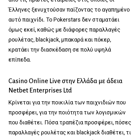
Έλληνες ξενυχτούσαν παίζοντας το αγαπημένο
αυτό παιχνίδι. Το Pokerstars δεν σταματάει
όμως εκεί, καθώς με διάφορες παραλλαγές
ρουλέτας, blackjack, μπακαρά και πόκερ,
κρατάει την διασκέδαση σε πολύ υψηλά
επίπεδα.
Casino Online Live στην Ελλάδα με άδεια
Netbet Enterprises Ltd
Κρίνεται για την ποικιλία των παιχνιδιών που
προσφέρει, για την ποιότητα των λογισμικών
που διαθέτει. Πόσα τραπέζια προσφέρει, πόσες
παραλλαγές ρουλέτας και blackjack διαθέτει, τι