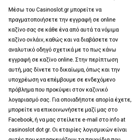
Μέσω του Casinoslot.gr μπορείτε να
πραγματοποιήσετε την εγγραφή σε online
καζίνο σας σε κάθε ένα από αυτά τα νόμιμα
καζίνο ονλάιν, καθώς και να διαβάσετε τον
αναλυτικό οδηγό σχετικά με το πως κάνω
εγγραφή σε καζίνο online. Στην περίπτωση
αυτή, μας δίνετε το δικαίωμα, όπως και την
υποχρέωση να επέμβουμε σε ενδεχόμενο
πρόβλημα που προκύψει στον καζινικό
λογαριασμό σας. Για οποιαδήποτε απορία έχετε,
μπορείτε να επικοινωνήσετε μαζί μας στο
Facebook, ή να μας στείλετε e-mail στο info at
casinoslot dot gr. Οι εταιρίες λογισμικών είναι
αυτές που κατασκευάζουν τα παιχνίδια που