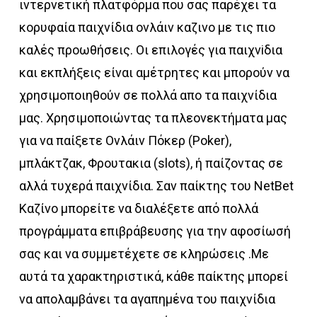
ιντερνετική πλατφόρμα που σας παρέχει τα
κορυφαία παιχνίδια ονλάιν καζινο με τις πιο
καλές προωθήσεις. Οι επιλογές για παιχνiδια
και εκπλήξεις είναι αμέτρητες και μπορούν να
χρησιμοποιηθούν σε πολλά απο τα παιχνίδια
μας. Χρησιμοποιώντας τα πλεονεκτήματα μας
για να παίξετε Ονλάιν Πόκερ (Poker),
μπλάκτζακ, Φρουτακια (slots), ή παίζοντας σε
αλλά τυχερά παιχνίδια. Σαν παίκτης του NetBet
Καζίνο μπορείτε να διαλέξετε από πολλά
προγράμματα επιβράβευσης για την αφοσίωσή
σας και να συμμετέχετε σε κληρώσεις .Με
αυτά τα χαρακτηριστικά, κάθε παίκτης μπορεί
να απολαμβάνει τα αγαπημένα του παιχνίδια