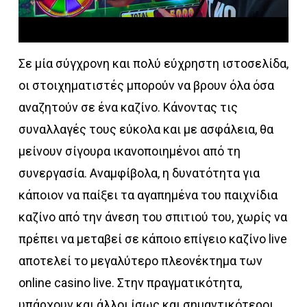
Σε μία σύγχρονη και πολύ εύχρηστη ιστοσελίδα,
οι στοιχηματιστές μπορούν να βρουν όλα όσα
αναζητούν σε ένα καζίνο. Κάνοντας τις
συναλλαγές τους εύκολα και με ασφάλεια, θα
μείνουν σίγουρα ικανοποιημένοι από τη
συνεργασία. Αναμφίβολα, η δυνατότητα για
κάποιον να παίξει τα αγαπημένα του παιχνίδια
καζίνο από την άνεση του σπιτιού του, χωρίς να
πρέπει να μεταβεί σε κάποιο επίγειο καζίνο live
αποτελεί το μεγαλύτερο πλεονέκτημα των
online casino live. Στην πραγματικότητα,
υπάρχουν και άλλοι ίσως και σημαντικότεροι