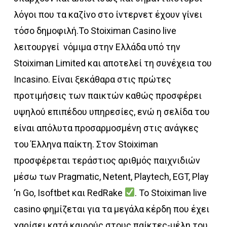
λόγοι που τα καζίνο στο ίντερνετ έχουν γίνει
τόσο δημοφιλή.Το Stoiximan Casino live
λειτουργεί νόμιμα στην Ελλάδα υπό την
Stoiximan Limited και αποτελεί τη συνέχεια του
Incasino. Είναι ξεκάθαρα στις πρώτες
προτιμήσεις των παικτών καθώς προσφέρει
υψηλού επιπέδου υπηρεσίες, ενώ η σελίδα του
είναι απόλυτα προσαρμοσμένη στις ανάγκες
του Έλληνα παίκτη. Στον Stoiximan
προσφέρεται τεράστιος αριθμός παιχνιδιών
μέσω των Pragmatic, Netent, Playtech, EGT, Play
‘n Go, Isoftbet και RedRake
. To Stoiximan live
casino φημίζεται για τα μεγάλα κέρδη που έχει
χαρίσει κατά καιρούς στους παίκτες-μέλη του,