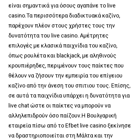
είναι σημαντικά για όσους αγαπάνε το live
casino.Τα περισσότερα διαδικτυακά καζίνο,
παρέχουν πλέον στους χρήστες τους την
δυνατότητα του live casino. Αμέτρητες
επιλογές με κλασικά παιχνίδια του καζίνο,
όπως ρουλέτα και blackjack, με αληθινούς
κρουπιέρηδες, περιμένουν τους παίκτες που
θέλουν να ζήσουν την εμπειρία του επίγειου
καζίνο από την άνεση του σπιτιου τους. Επίσης,
σε αυτά τα παιχνίδια υπάρχει η δυνατότητα για
live chat ώστε οι παίκτες να μπορούν να
αλληλεπιδρούν όσο παίζουν.Η Βουλγαρική
εταιρεία πίσω από το Efbet live casino ξεκίνησε
να δραστηριοποιείται στη Μάλτα και την