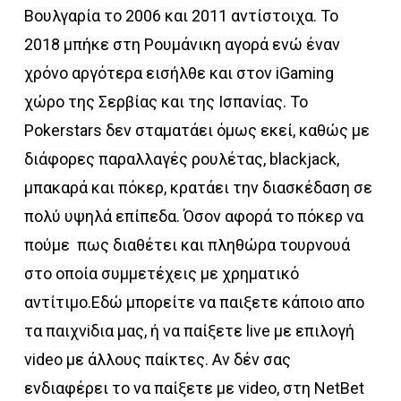
Βουλγαρία το 2006 και 2011 αντίστοιχα. Το
2018 μπήκε στη Ρουμάνικη αγορά ενώ έναν
χρόνο αργότερα εισήλθε και στον iGaming
χώρο της Σερβίας και της Ισπανίας. Το
Pokerstars δεν σταματάει όμως εκεί, καθώς με
διάφορες παραλλαγές ρουλέτας, blackjack,
μπακαρά και πόκερ, κρατάει την διασκέδαση σε
πολύ υψηλά επίπεδα. Όσον αφορά το πόκερ να
πούμε πως διαθέτει και πληθώρα τουρνουά
στο οποία συμμετέχεις με χρηματικό
αντίτιμο.Εδώ μπορείτε να παιξετε κάποιο απο
τα παιχνiδια μας, ή να παίξετε live με επιλογή
video με άλλους παίκτες. Αν δέν σας
ενδιαφέρει το να παίξετε με video, στη NetBet