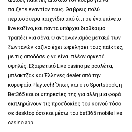
παίξετε εναντίον τους. Θα βρεις πολύ
περισσότερα παιχνίδια από ό,τι σε ένα επίγειο
live καζίνο, και πάντα υπάρχει διαθέσιμο
τραπέζι για σένα. Ο ανταγωνισμός μεταξύ των
ζωντανών καζίνο έχει ωφελήσει τους παίκτες,
με τις αποδόσεις να είναι πλέον αρκετά
υψηλές. Εξαιρετικό Live casino με ρουλέτα,
μπλακτζακ και Έλληνες dealer από την
κορυφαία Playtech! Όπως και στο Sportsbook, η
Bet365 και οι υπηρεσίες της για άλλη μια φορά
εκπληρώνουν τις προσδοκίες του κοινού τόσο
σε desktop όσο και μέσω του bet365 mobile live
casino app.