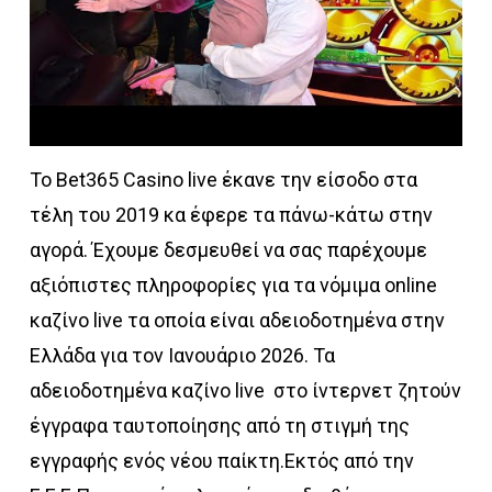
To Bet365 Casino live έκανε την είσοδο στα
τέλη του 2019 κα έφερε τα πάνω-κάτω στην
αγορά. Έχουμε δεσμευθεί να σας παρέχουμε
αξιόπιστες πληροφορίες για τα νόμιμα online
καζίνο live τα οποία είναι αδειοδοτημένα στην
Ελλάδα για τον Ιανουάριο 2026. Τα
αδειοδοτημένα καζίνο live στο ίντερνετ ζητούν
έγγραφα ταυτοποίησης από τη στιγμή της
εγγραφής ενός νέου παίκτη.Εκτός από την