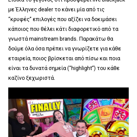
με Έλληνες dealer το κάνει μία από τις
“κρυφές” επιλογές που αξίζει να δοκιμάσει
κάποιος που θέλει κάτι διαφορετικό από τα
γνωστά mainstream brands. Παρακάτω θα
δούμε όλα όσα πρέπει να γνωρίζετε για κάθε
εταιρεία, ποιος βρίσκεται από πίσω και ποια
είναι τα δυνατά σημεία (“highlight”) του κάθε
καζίνο ξεχωριστά.