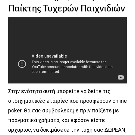
Παίκτης Τυχερών Παιχνιδιών
Στην ενότητα αυτή μπορείτε να δείτε τις
στοιχηματικές εταιρίες που προσφέρουν online
poker. Θα σας συμβουλεύαμε πριν παίξετε με
πραγματικά χρήματα, και εφόσον είστε
αρχάριος, να δοκιμάσετε την τύχη σας ΔΩΡΕΑΝ,