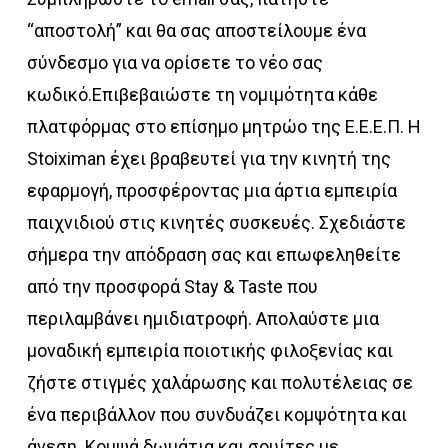
“αποστολή” και θα σας αποστείλουμε ένα
σύνδεσμο για να ορίσετε το νέο σας
κωδικό.Eπιβεβαιώστε τη νομιμότητα κάθε
πλατφόρμας στο επίσημο μητρώο της Ε.Ε.Ε.Π. Η
Stoiximan έχει βραβευτεί για την κινητή της
εφαρμογή, προσφέροντας μια άρτια εμπειρία
παιχνιδιού στις κινητές συσκευές. Σχεδιάστε
σήμερα την απόδραση σας και επωφεληθείτε
από την προσφορά Stay & Taste που
περιλαμβάνει ημιδιατροφή. Απολαύστε μια
μοναδική εμπειρία ποιοτικής φιλοξενίας και
ζήστε στιγμές χαλάρωσης και πολυτέλειας σε
ένα περιβάλλον που συνδυάζει κομψότητα και
άνεση. Κομψά δωμάτια και σουίτες με