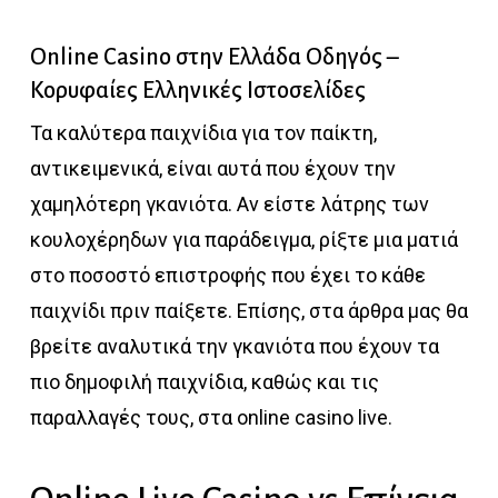
Online Casino στην Ελλάδα Οδηγός –
Κορυφαίες Ελληνικές Ιστοσελίδες
Τα καλύτερα παιχνίδια για τον παίκτη,
αντικειμενικά, είναι αυτά που έχουν την
χαμηλότερη γκανιότα. Αν είστε λάτρης των
κουλοχέρηδων για παράδειγμα, ρίξτε μια ματιά
στο ποσοστό επιστροφής που έχει το κάθε
παιχνίδι πριν παίξετε. Επίσης, στα άρθρα μας θα
βρείτε αναλυτικά την γκανιότα που έχουν τα
πιο δημοφιλή παιχνίδια, καθώς και τις
παραλλαγές τους, στα online casino live.