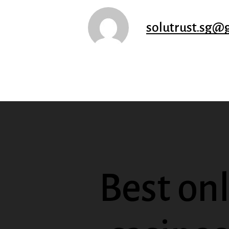
solutrust.sg@
Best on