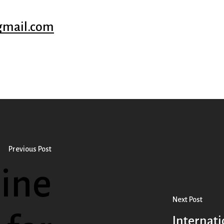
gmail.com
Previous Post
line
Next Post
Internati