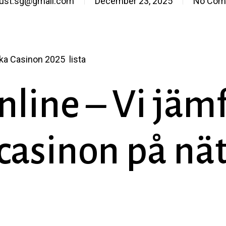
rust.sg@gmail.com
December 23, 2025
No Com
 Casinon 2025 ️ lista
nline – Vi jäm
casinon på nä