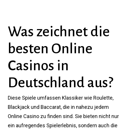
Was zeichnet die
besten Online
Casinos in
Deutschland aus?
Diese Spiele umfassen Klassiker wie Roulette,
Blackjack und Baccarat, die in nahezu jedem
Online Casino zu finden sind. Sie bieten nicht nur
ein aufregendes Spielerlebnis, sondern auch die