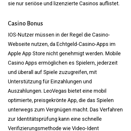
sie nur seriöse und lizenzierte Casinos auflistet.
Casino Bonus
IOS-Nutzer müssen in der Regel die Casino-
Webseite nutzen, da Echtgeld-Casino-Apps im
Apple App Store nicht genehmigt werden. Mobile
Casino Apps ermöglichen es Spielern, jederzeit
und überall auf Spiele zuzugreifen, mit
Unterstützung für Einzahlungen und
Auszahlungen. LeoVegas bietet eine mobil
optimierte, preisgekrönte App, die das Spielen
unterwegs zum Vergnügen macht. Das Verfahren
zur Identitätsprüfung kann eine schnelle
Verifizierungsmethode wie Video-Ident