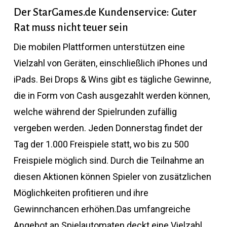
Der StarGames.de Kundenservice: Guter
Rat muss nicht teuer sein
Die mobilen Plattformen unterstützen eine
Vielzahl von Geräten, einschließlich iPhones und
iPads. Bei Drops & Wins gibt es tägliche Gewinne,
die in Form von Cash ausgezahlt werden können,
welche während der Spielrunden zufällig
vergeben werden. Jeden Donnerstag findet der
Tag der 1.000 Freispiele statt, wo bis zu 500
Freispiele möglich sind. Durch die Teilnahme an
diesen Aktionen können Spieler von zusätzlichen
Möglichkeiten profitieren und ihre
Gewinnchancen erhöhen.Das umfangreiche
Angebot an Spielautomaten deckt eine Vielzahl