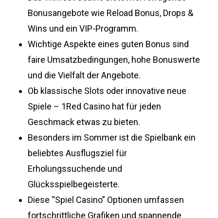
Bonusangebote wie Reload Bonus, Drops &
Wins und ein VIP-Programm.
Wichtige Aspekte eines guten Bonus sind
faire Umsatzbedingungen, hohe Bonuswerte
und die Vielfalt der Angebote.
Ob klassische Slots oder innovative neue
Spiele – 1Red Casino hat für jeden
Geschmack etwas zu bieten.
Besonders im Sommer ist die Spielbank ein
beliebtes Ausflugsziel für
Erholungssuchende und
Glücksspielbegeisterte.
Diese “Spiel Casino” Optionen umfassen
fortschrittliche Grafiken und spannende