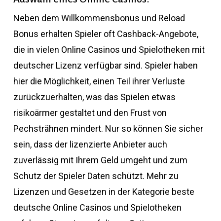
Neben dem Willkommensbonus und Reload
Bonus erhalten Spieler oft Cashback-Angebote,
die in vielen Online Casinos und Spielotheken mit
deutscher Lizenz verfügbar sind. Spieler haben
hier die Möglichkeit, einen Teil ihrer Verluste
zurückzuerhalten, was das Spielen etwas
risikoärmer gestaltet und den Frust von
Pechsträhnen mindert. Nur so können Sie sicher
sein, dass der lizenzierte Anbieter auch
zuverlässig mit Ihrem Geld umgeht und zum
Schutz der Spieler Daten schützt. Mehr zu
Lizenzen und Gesetzen in der Kategorie beste
deutsche Online Casinos und Spielotheken