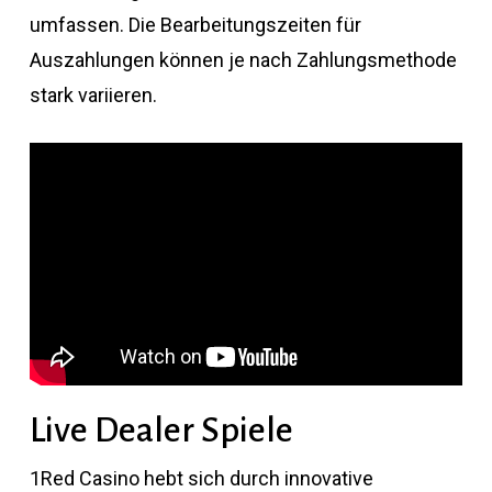
umfassen. Die Bearbeitungszeiten für
Auszahlungen können je nach Zahlungsmethode
stark variieren.
Live Dealer Spiele
1Red Casino hebt sich durch innovative