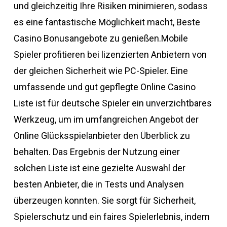
und gleichzeitig Ihre Risiken minimieren, sodass
es eine fantastische Möglichkeit macht, Beste
Casino Bonusangebote zu genießen.Mobile
Spieler profitieren bei lizenzierten Anbietern von
der gleichen Sicherheit wie PC-Spieler. Eine
umfassende und gut gepflegte Online Casino
Liste ist für deutsche Spieler ein unverzichtbares
Werkzeug, um im umfangreichen Angebot der
Online Glücksspielanbieter den Überblick zu
behalten. Das Ergebnis der Nutzung einer
solchen Liste ist eine gezielte Auswahl der
besten Anbieter, die in Tests und Analysen
überzeugen konnten. Sie sorgt für Sicherheit,
Spielerschutz und ein faires Spielerlebnis, indem