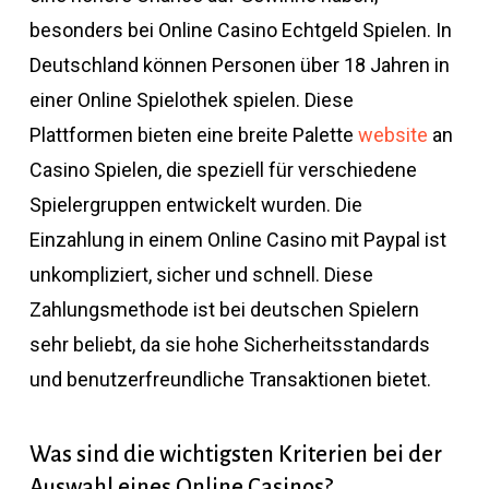
besonders bei Online Casino Echtgeld Spielen. In
Deutschland können Personen über 18 Jahren in
einer Online Spielothek spielen. Diese
Plattformen bieten eine breite Palette
website
an
Casino Spielen, die speziell für verschiedene
Spielergruppen entwickelt wurden. Die
Einzahlung in einem Online Casino mit Paypal ist
unkompliziert, sicher und schnell. Diese
Zahlungsmethode ist bei deutschen Spielern
sehr beliebt, da sie hohe Sicherheitsstandards
und benutzerfreundliche Transaktionen bietet.
Was sind die wichtigsten Kriterien bei der
Auswahl eines Online Casinos?