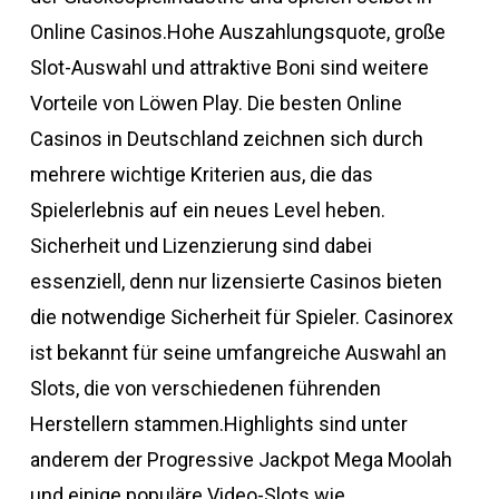
Online Casinos.Hohe Auszahlungsquote, große
Slot-Auswahl und attraktive Boni sind weitere
Vorteile von Löwen Play. Die besten Online
Casinos in Deutschland zeichnen sich durch
mehrere wichtige Kriterien aus, die das
Spielerlebnis auf ein neues Level heben.
Sicherheit und Lizenzierung sind dabei
essenziell, denn nur lizensierte Casinos bieten
die notwendige Sicherheit für Spieler. Casinorex
ist bekannt für seine umfangreiche Auswahl an
Slots, die von verschiedenen führenden
Herstellern stammen.Highlights sind unter
anderem der Progressive Jackpot Mega Moolah
und einige populäre Video-Slots wie