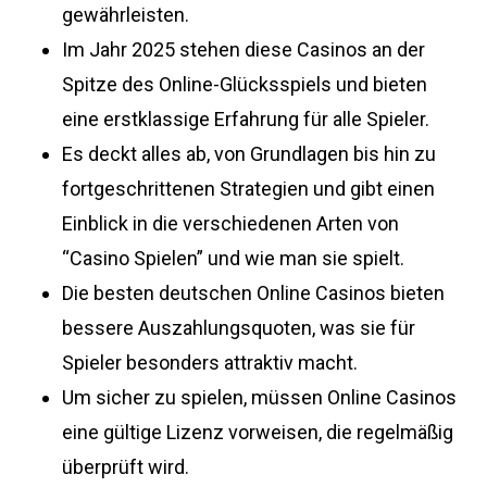
gewährleisten.
Im Jahr 2025 stehen diese Casinos an der
Spitze des Online-Glücksspiels und bieten
eine erstklassige Erfahrung für alle Spieler.
Es deckt alles ab, von Grundlagen bis hin zu
fortgeschrittenen Strategien und gibt einen
Einblick in die verschiedenen Arten von
“Casino Spielen” und wie man sie spielt.
Die besten deutschen Online Casinos bieten
bessere Auszahlungsquoten, was sie für
Spieler besonders attraktiv macht.
Um sicher zu spielen, müssen Online Casinos
eine gültige Lizenz vorweisen, die regelmäßig
überprüft wird.