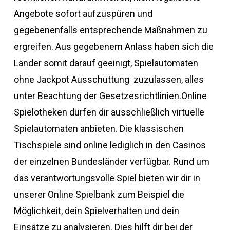
Angebote sofort aufzuspüren und
gegebenenfalls entsprechende Maßnahmen zu
ergreifen. Aus gegebenem Anlass haben sich die
Länder somit darauf geeinigt, Spielautomaten
ohne Jackpot Ausschüttung zuzulassen, alles
unter Beachtung der Gesetzesrichtlinien.Online
Spielotheken dürfen dir ausschließlich virtuelle
Spielautomaten anbieten. Die klassischen
Tischspiele sind online lediglich in den Casinos
der einzelnen Bundesländer verfügbar. Rund um
das verantwortungsvolle Spiel bieten wir dir in
unserer Online Spielbank zum Beispiel die
Möglichkeit, dein Spielverhalten und dein
Einsätze zu analysieren. Dies hilft dir bei der