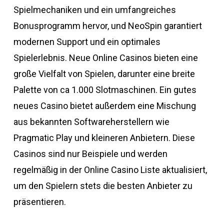
Spielmechaniken und ein umfangreiches
Bonusprogramm hervor, und NeoSpin garantiert
modernen Support und ein optimales
Spielerlebnis. Neue Online Casinos bieten eine
große Vielfalt von Spielen, darunter eine breite
Palette von ca 1.000 Slotmaschinen. Ein gutes
neues Casino bietet außerdem eine Mischung
aus bekannten Softwareherstellern wie
Pragmatic Play und kleineren Anbietern. Diese
Casinos sind nur Beispiele und werden
regelmäßig in der Online Casino Liste aktualisiert,
um den Spielern stets die besten Anbieter zu
präsentieren.