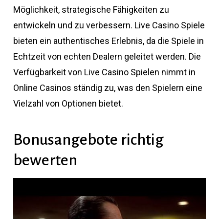
Möglichkeit, strategische Fähigkeiten zu
entwickeln und zu verbessern. Live Casino Spiele
bieten ein authentisches Erlebnis, da die Spiele in
Echtzeit von echten Dealern geleitet werden. Die
Verfügbarkeit von Live Casino Spielen nimmt in
Online Casinos ständig zu, was den Spielern eine
Vielzahl von Optionen bietet.
Bonusangebote richtig
bewerten