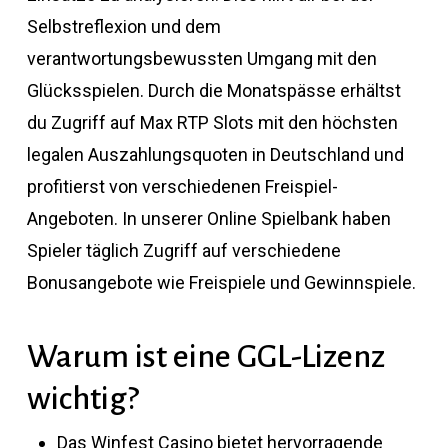
Selbstreflexion und dem
verantwortungsbewussten Umgang mit den
Glücksspielen. Durch die Monatspässe erhältst
du Zugriff auf Max RTP Slots mit den höchsten
legalen Auszahlungsquoten in Deutschland und
profitierst von verschiedenen Freispiel-
Angeboten. In unserer Online Spielbank haben
Spieler täglich Zugriff auf verschiedene
Bonusangebote wie Freispiele und Gewinnspiele.
Warum ist eine GGL-Lizenz
wichtig?
Das Winfest Casino bietet hervorragende