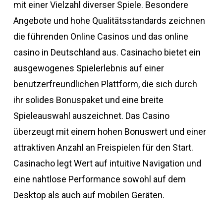
mit einer Vielzahl diverser Spiele. Besondere
Angebote und hohe Qualitätsstandards zeichnen
die führenden Online Casinos und das online
casino in Deutschland aus. Casinacho bietet ein
ausgewogenes Spielerlebnis auf einer
benutzerfreundlichen Plattform, die sich durch
ihr solides Bonuspaket und eine breite
Spieleauswahl auszeichnet. Das Casino
überzeugt mit einem hohen Bonuswert und einer
attraktiven Anzahl an Freispielen für den Start.
Casinacho legt Wert auf intuitive Navigation und
eine nahtlose Performance sowohl auf dem
Desktop als auch auf mobilen Geräten.