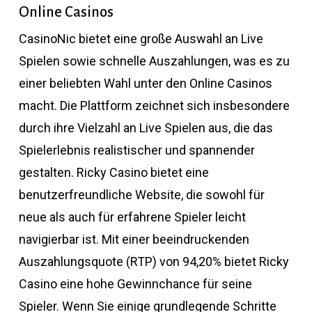
Online Casinos
CasinoNic bietet eine große Auswahl an Live
Spielen sowie schnelle Auszahlungen, was es zu
einer beliebten Wahl unter den Online Casinos
macht. Die Plattform zeichnet sich insbesondere
durch ihre Vielzahl an Live Spielen aus, die das
Spielerlebnis realistischer und spannender
gestalten. Ricky Casino bietet eine
benutzerfreundliche Website, die sowohl für
neue als auch für erfahrene Spieler leicht
navigierbar ist. Mit einer beeindruckenden
Auszahlungsquote (RTP) von 94,20% bietet Ricky
Casino eine hohe Gewinnchance für seine
Spieler. Wenn Sie einige grundlegende Schritte