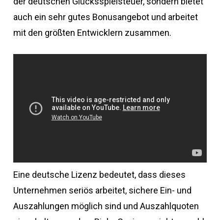
der deutschen Glücksspielsteuer, sondern bietet
auch ein sehr gutes Bonusangebot und arbeitet
mit den größten Entwicklern zusammen.
Eine deutsche Lizenz bedeutet, dass dieses
Unternehmen seriös arbeitet, sichere Ein- und
Auszahlungen möglich sind und Auszahlquoten