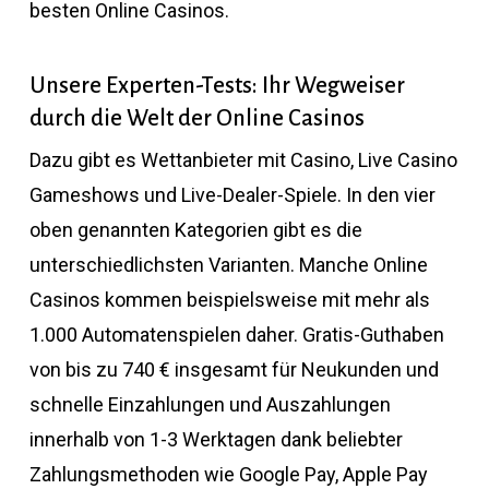
besten Online Casinos.
Unsere Experten-Tests: Ihr Wegweiser
durch die Welt der Online Casinos
Dazu gibt es Wettanbieter mit Casino, Live Casino
Gameshows und Live-Dealer-Spiele. In den vier
oben genannten Kategorien gibt es die
unterschiedlichsten Varianten. Manche Online
Casinos kommen beispielsweise mit mehr als
1.000 Automatenspielen daher. Gratis-Guthaben
von bis zu 740 € insgesamt für Neukunden und
schnelle Einzahlungen und Auszahlungen
innerhalb von 1-3 Werktagen dank beliebter
Zahlungsmethoden wie Google Pay, Apple Pay