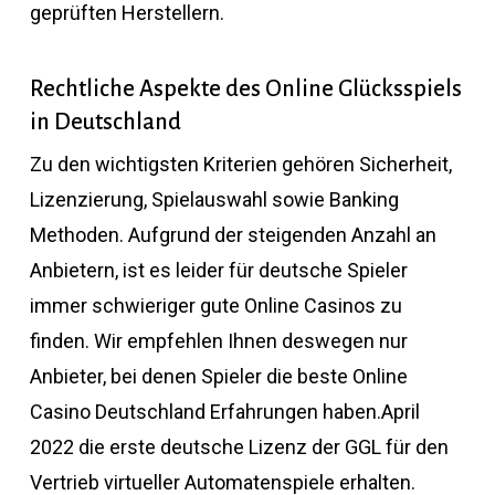
geprüften Herstellern.
Rechtliche Aspekte des Online Glücksspiels
in Deutschland
Zu den wichtigsten Kriterien gehören Sicherheit,
Lizenzierung, Spielauswahl sowie Banking
Methoden. Aufgrund der steigenden Anzahl an
Anbietern, ist es leider für deutsche Spieler
immer schwieriger gute Online Casinos zu
finden. Wir empfehlen Ihnen deswegen nur
Anbieter, bei denen Spieler die beste Online
Casino Deutschland Erfahrungen haben.April
2022 die erste deutsche Lizenz der GGL für den
Vertrieb virtueller Automatenspiele erhalten.