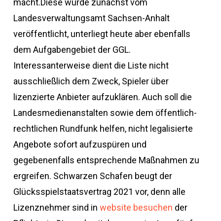
macht.Diese wurde zunächst vom
Landesverwaltungsamt Sachsen-Anhalt
veröffentlicht, unterliegt heute aber ebenfalls
dem Aufgabengebiet der GGL.
Interessanterweise dient die Liste nicht
ausschließlich dem Zweck, Spieler über
lizenzierte Anbieter aufzuklären. Auch soll die
Landesmedienanstalten sowie dem öffentlich-
rechtlichen Rundfunk helfen, nicht legalisierte
Angebote sofort aufzuspüren und
gegebenenfalls entsprechende Maßnahmen zu
ergreifen. Schwarzen Schafen beugt der
Glücksspielstaatsvertrag 2021 vor, denn alle
Lizenznehmer sind in
website besuchen
der