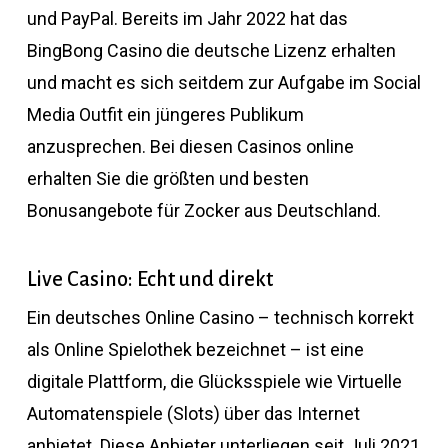
und PayPal. Bereits im Jahr 2022 hat das
BingBong Casino die deutsche Lizenz erhalten
und macht es sich seitdem zur Aufgabe im Social
Media Outfit ein jüngeres Publikum
anzusprechen. Bei diesen Casinos online
erhalten Sie die größten und besten
Bonusangebote für Zocker aus Deutschland.
Live Casino: Echt und direkt
Ein deutsches Online Casino – technisch korrekt
als Online Spielothek bezeichnet – ist eine
digitale Plattform, die Glücksspiele wie Virtuelle
Automatenspiele (Slots) über das Internet
anbietet. Diese Anbieter unterliegen seit Juli 2021