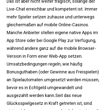
Das ist aber nicht weiter tragisch, solange der
Live-Chat erreichbar und kompetent ist. Immer
mehr Spieler setzen zuhause und unterwegs
gleichermaßen auf mobile Online-Casinos.
Manche Anbieter stellen eigene native Apps im
App Store oder bei Google Play zur Verfügung,
während andere ganz auf die mobile Browser-
Version in Form einer Web-App setzen.
Umsatzbedingungen regeln, wie häufig
Bonusguthaben (oder Gewinne aus Freispielen)
an Spielautomaten umgesetzt werden müssen,
bevor es in Echtgeld umgewandelt und
ausgezahlt werden kann.Seit das neue
Glücksspielgesetz in Kraft getreten ist, sind