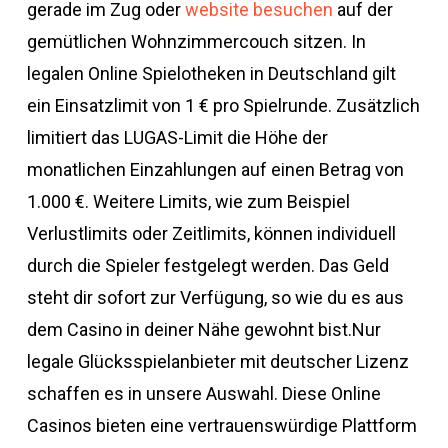
gerade im Zug oder
website besuchen
auf der
gemütlichen Wohnzimmercouch sitzen. In
legalen Online Spielotheken in Deutschland gilt
ein Einsatzlimit von 1 € pro Spielrunde. Zusätzlich
limitiert das LUGAS-Limit die Höhe der
monatlichen Einzahlungen auf einen Betrag von
1.000 €. Weitere Limits, wie zum Beispiel
Verlustlimits oder Zeitlimits, können individuell
durch die Spieler festgelegt werden. Das Geld
steht dir sofort zur Verfügung, so wie du es aus
dem Casino in deiner Nähe gewohnt bist.Nur
legale Glücksspielanbieter mit deutscher Lizenz
schaffen es in unsere Auswahl. Diese Online
Casinos bieten eine vertrauenswürdige Plattform