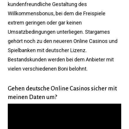
kundenfreundliche Gestaltung des
Willkommensbonus, bei dem die Freispiele
extrem geringen oder gar keinen
Umsatzbedingungen unterliegen. Stargames
gehört noch zu den neueren Online Casinos und
Spielbanken mit deutscher Lizenz.
Bestandskunden werden bei dem Anbieter mit
vielen verschiedenen Boni belohnt.
Gehen deutsche Online Casinos sicher mit
meinen Daten um?