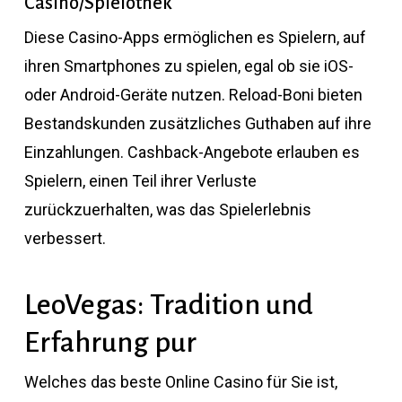
Casino/Spielothek
Diese Casino-Apps ermöglichen es Spielern, auf
ihren Smartphones zu spielen, egal ob sie iOS-
oder Android-Geräte nutzen. Reload-Boni bieten
Bestandskunden zusätzliches Guthaben auf ihre
Einzahlungen. Cashback-Angebote erlauben es
Spielern, einen Teil ihrer Verluste
zurückzuerhalten, was das Spielerlebnis
verbessert.
LeoVegas: Tradition und
Erfahrung pur
Welches das beste Online Casino für Sie ist,