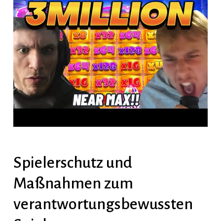
Spielerschutz und
Maßnahmen zum
verantwortungsbewussten