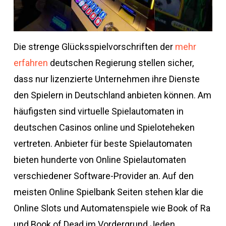
Die strenge Glücksspielvorschriften der
mehr
erfahren
deutschen Regierung stellen sicher,
dass nur lizenzierte Unternehmen ihre Dienste
den Spielern in Deutschland anbieten können. Am
häufigsten sind virtuelle Spielautomaten in
deutschen Casinos online und Spieloteheken
vertreten. Anbieter für beste Spielautomaten
bieten hunderte von Online Spielautomaten
verschiedener Software-Provider an. Auf den
meisten Online Spielbank Seiten stehen klar die
Online Slots und Automatenspiele wie Book of Ra
und Book of Dead im Vordergrund.Jeden