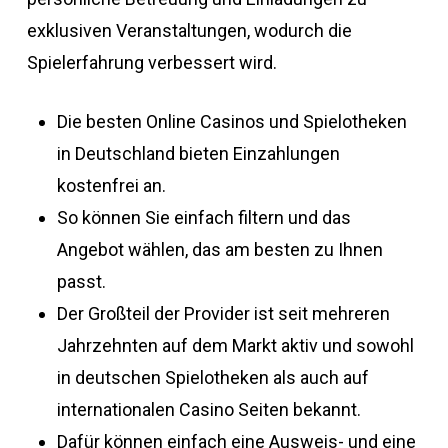
exklusiven Veranstaltungen, wodurch die
Spielerfahrung verbessert wird.
Die besten Online Casinos und Spielotheken
in Deutschland bieten Einzahlungen
kostenfrei an.
So können Sie einfach filtern und das
Angebot wählen, das am besten zu Ihnen
passt.
Der Großteil der Provider ist seit mehreren
Jahrzehnten auf dem Markt aktiv und sowohl
in deutschen Spielotheken als auch auf
internationalen Casino Seiten bekannt.
Dafür können einfach eine Ausweis- und eine