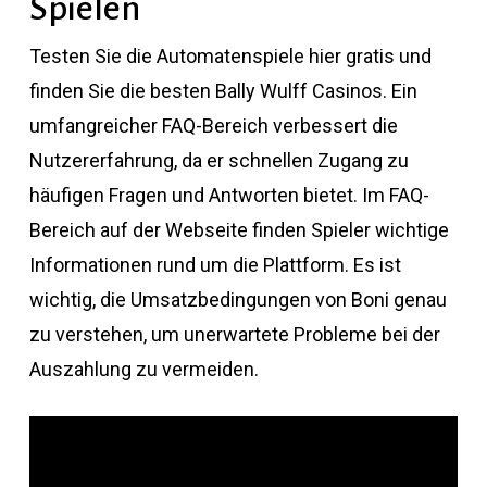
Spielen
Testen Sie die Automatenspiele hier gratis und
finden Sie die besten Bally Wulff Casinos. Ein
umfangreicher FAQ-Bereich verbessert die
Nutzererfahrung, da er schnellen Zugang zu
häufigen Fragen und Antworten bietet. Im FAQ-
Bereich auf der Webseite finden Spieler wichtige
Informationen rund um die Plattform. Es ist
wichtig, die Umsatzbedingungen von Boni genau
zu verstehen, um unerwartete Probleme bei der
Auszahlung zu vermeiden.