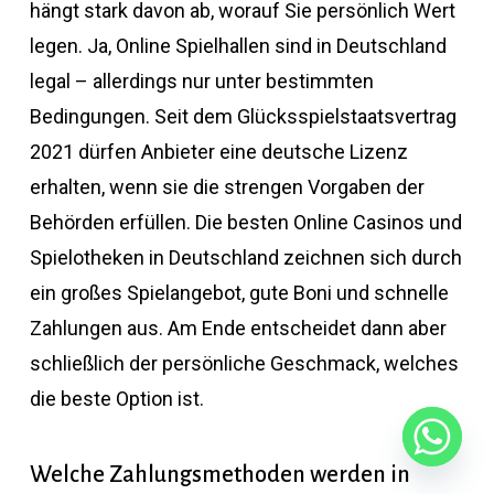
hängt stark davon ab, worauf Sie persönlich Wert
legen. Ja, Online Spielhallen sind in Deutschland
legal – allerdings nur unter bestimmten
Bedingungen. Seit dem Glücksspielstaatsvertrag
2021 dürfen Anbieter eine deutsche Lizenz
erhalten, wenn sie die strengen Vorgaben der
Behörden erfüllen. Die besten Online Casinos und
Spielotheken in Deutschland zeichnen sich durch
ein großes Spielangebot, gute Boni und schnelle
Zahlungen aus. Am Ende entscheidet dann aber
schließlich der persönliche Geschmack, welches
die beste Option ist.
Welche Zahlungsmethoden werden in