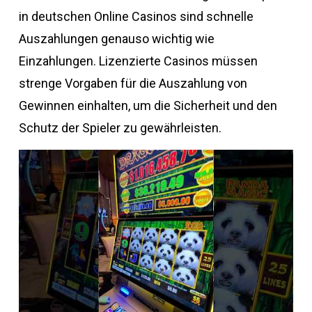
in deutschen Online Casinos sind schnelle
Auszahlungen genauso wichtig wie
Einzahlungen. Lizenzierte Casinos müssen
strenge Vorgaben für die Auszahlung von
Gewinnen einhalten, um die Sicherheit und den
Schutz der Spieler zu gewährleisten.