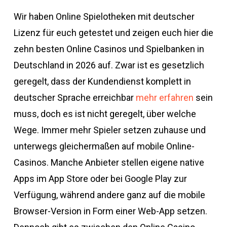
Wir haben Online Spielotheken mit deutscher
Lizenz für euch getestet und zeigen euch hier die
zehn besten Online Casinos und Spielbanken in
Deutschland in 2026 auf. Zwar ist es gesetzlich
geregelt, dass der Kundendienst komplett in
deutscher Sprache erreichbar
mehr erfahren
sein
muss, doch es ist nicht geregelt, über welche
Wege. Immer mehr Spieler setzen zuhause und
unterwegs gleichermaßen auf mobile Online-
Casinos. Manche Anbieter stellen eigene native
Apps im App Store oder bei Google Play zur
Verfügung, während andere ganz auf die mobile
Browser-Version in Form einer Web-App setzen.