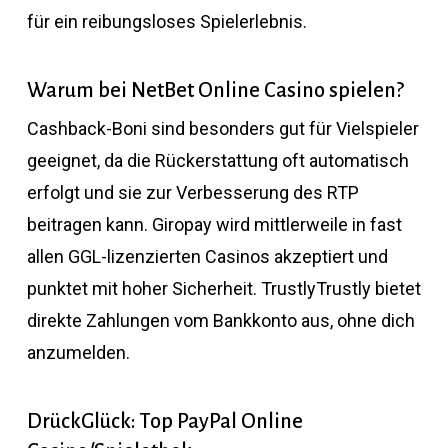
für ein reibungsloses Spielerlebnis.
Warum bei NetBet Online Casino spielen?
Cashback-Boni sind besonders gut für Vielspieler
geeignet, da die Rückerstattung oft automatisch
erfolgt und sie zur Verbesserung des RTP
beitragen kann. Giropay wird mittlerweile in fast
allen GGL-lizenzierten Casinos akzeptiert und
punktet mit hoher Sicherheit. TrustlyTrustly bietet
direkte Zahlungen vom Bankkonto aus, ohne dich
anzumelden.
DrückGlück: Top PayPal Online