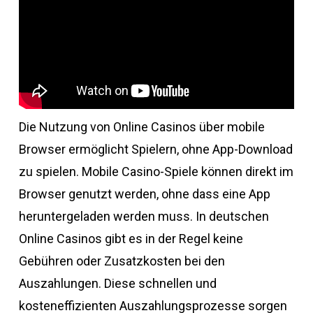
Die Nutzung von Online Casinos über mobile
Browser ermöglicht Spielern, ohne App-Download
zu spielen. Mobile Casino-Spiele können direkt im
Browser genutzt werden, ohne dass eine App
heruntergeladen werden muss. In deutschen
Online Casinos gibt es in der Regel keine
Gebühren oder Zusatzkosten bei den
Auszahlungen. Diese schnellen und
kosteneffizienten Auszahlungsprozesse sorgen