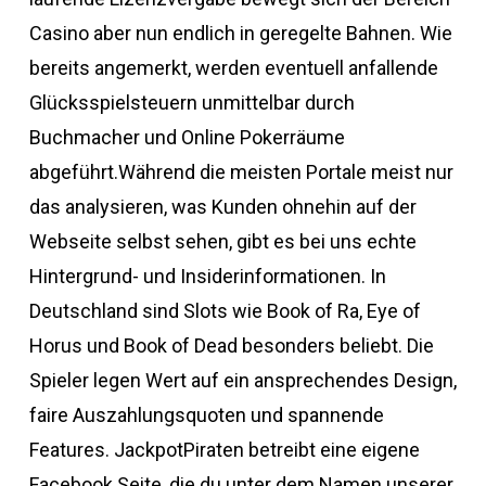
Casino aber nun endlich in geregelte Bahnen. Wie
bereits angemerkt, werden eventuell anfallende
Glücksspielsteuern unmittelbar durch
Buchmacher und Online Pokerräume
abgeführt.Während die meisten Portale meist nur
das analysieren, was Kunden ohnehin auf der
Webseite selbst sehen, gibt es bei uns echte
Hintergrund- und Insiderinformationen. In
Deutschland sind Slots wie Book of Ra, Eye of
Horus und Book of Dead besonders beliebt. Die
Spieler legen Wert auf ein ansprechendes Design,
faire Auszahlungsquoten und spannende
Features. JackpotPiraten betreibt eine eigene
Facebook Seite, die du unter dem Namen unserer