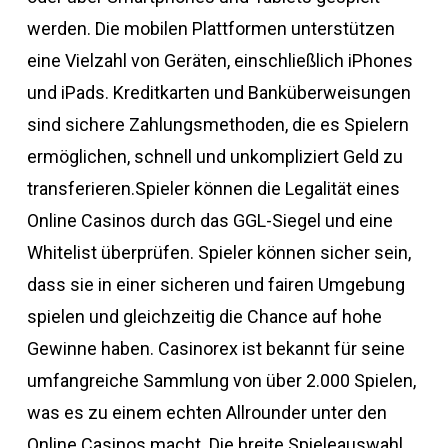
werden. Die mobilen Plattformen unterstützen
eine Vielzahl von Geräten, einschließlich iPhones
und iPads. Kreditkarten und Banküberweisungen
sind sichere Zahlungsmethoden, die es Spielern
ermöglichen, schnell und unkompliziert Geld zu
transferieren.Spieler können die Legalität eines
Online Casinos durch das GGL-Siegel und eine
Whitelist überprüfen. Spieler können sicher sein,
dass sie in einer sicheren und fairen Umgebung
spielen und gleichzeitig die Chance auf hohe
Gewinne haben. Casinorex ist bekannt für seine
umfangreiche Sammlung von über 2.000 Spielen,
was es zu einem echten Allrounder unter den
Online Casinos macht. Die breite Spieleauswahl